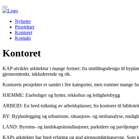
Down
to
content
Nyheter
Prosjekter
Hovedmeny
Kontoret
Kontakt
Kontoret
KAP utvikler arkitektur i mange former; fra utstillingsdesign til bypla
gjennomtenkt, inkluderende og rik.
Kontorets prosjekter er samlet i fire kategorier, men rommer mange fu
HJEMME: Eneboliger og hytter, rekkehus og leilighetsbygg
ARBEID: En bred tolkning av arbeidsplasser, fra kontorer til bibliotek,
BY: Byplanlegging og urbanisme, situasjons- og stedsanalyse, mulighet
LAND: Byroms- og landskapsinstallasjoner, parkideer og paviljonger
KAPs arkitekter har bred erfaring og god gjennomføringsevne. Som kon